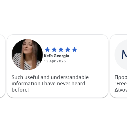
Kefa Georgia
13 Apr 2026
Such useful and understandable
Προσ
information I have never heard
"Fre
before!
Δίνον
URLs
καν.
που 
θεωρ
χρησ