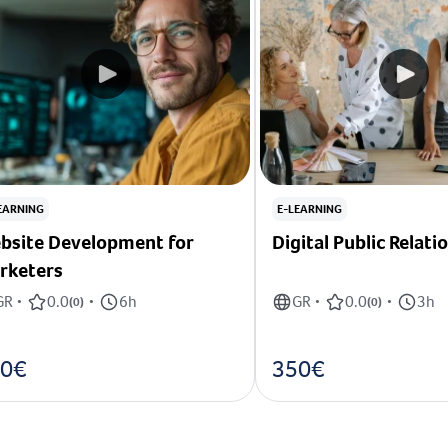
EARNING
E-LEARNING
bsite Development for
Digital Public Relati
rketers
GR
0.0
6h
GR
0.0
3h
•
(
0
)
•
•
(
0
)
•
0€
350€