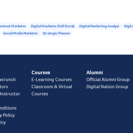
cours
χαμό
πολύ
και θ
ontent Marketer
Digital Marketer (Full Stack)
Digital Marketing Analyst
Digit
Social Media Marketer
Strategic Planner
Courses
Alumni
wcrunch
E-Learning Courses
Official Alumni Group
tors
Classroom & Virtual
Digital Nation Group
Instructor
Courses
nditions
y Policy
icy