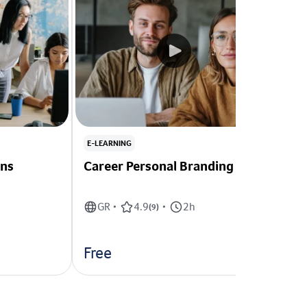
E-LEARNING
E-L
ons
Career Personal Branding
Ch
GR
4.9
2h
•
(
9
)
•
Free
65