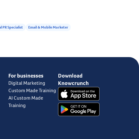
e. Πάντα με ευκολία και
γελο ο κ. Αϊβαλής προσφέρει ένα
 χρήσιμο αποτέλεσμα. Πάρτε το
α με θυμηθείτε!
al PR Specialist
Email & Mobile Marketer
For businesses
Download
Knowcrunch
Digital Marketing
Custom Made Training
AI Custom Made
Training