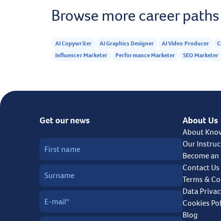
Browse more career paths
AI Copywriter
AI Graphics Designer
AI Video Producer
C
Influencer Marketer
Performance Marketer
SEO Marketer
Get our news
About Us
About Kno
Our Instruc
Become an 
Contact Us
Terms & Co
Data Privac
Cookies Pol
Blog