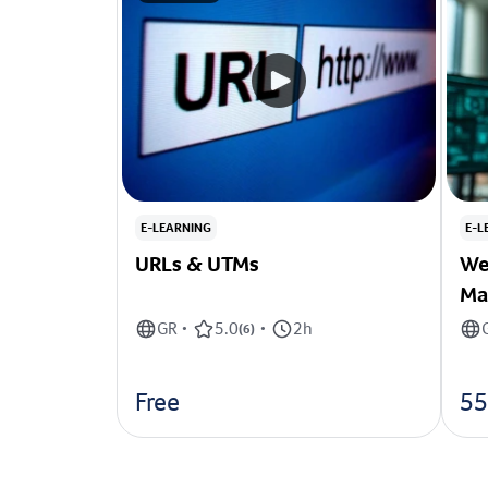
E-LEARNING
E-L
URLs & UTMs
We
Ma
GR
5.0
2h
•
(
6
)
•
Free
55